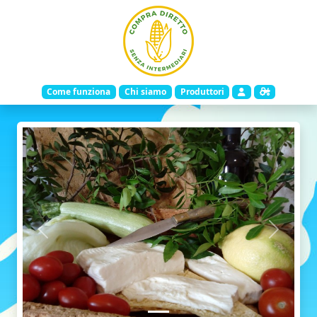
Come funziona
Chi siamo
Produttori
Indietro
Avanti