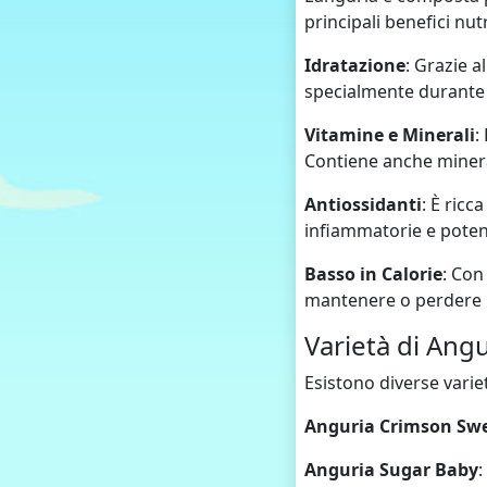
principali benefici nutr
Idratazione
: Grazie a
specialmente durante i
Vitamine e Minerali
:
Contiene anche miner
Antiossidanti
: È ricc
infiammatorie e potenz
Basso in Calorie
: Con
mantenere o perdere 
Varietà di Angu
Esistono diverse varie
Anguria Crimson Sw
Anguria Sugar Baby
: