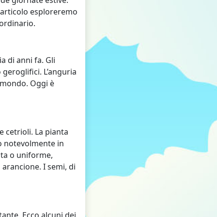
de giornate estive.
o articolo esploreremo
aordinario.
a di anni fa. Gli
geroglifici. L’anguria
el mondo. Oggi è
 cetrioli. La pianta
no notevolmente in
ata o uniforme,
arancione. I semi, di
ante. Ecco alcuni dei