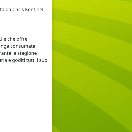
ata da Chris Kent nel
ile che offre
 venga consumata
urante la stagione
ia e goditi tutti i suoi