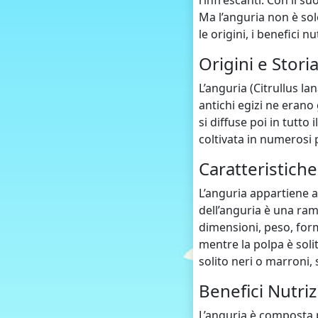
rinfrescanti. Con il s
Ma l’anguria non è sol
le origini, i benefici n
Origini e Stori
L’anguria (Citrullus lan
antichi egizi ne erano 
si diffuse poi in tutt
coltivata in numerosi 
Caratteristich
L’anguria appartiene al
dell’anguria è una ram
dimensioni, peso, form
mentre la polpa è soli
solito neri o marroni, 
Benefici Nutriz
L’anguria è composta p