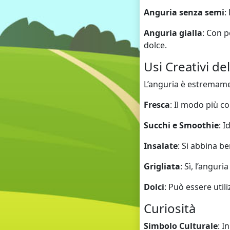
Anguria senza semi
:
Anguria gialla
: Con 
dolce.
Usi Creativi de
L’anguria è estremamen
Fresca
: Il modo più c
Succhi e Smoothie
: 
Insalate
: Si abbina b
Grigliata
: Sì, l’angur
Dolci
: Può essere util
Curiosità
Simbolo Culturale
: I