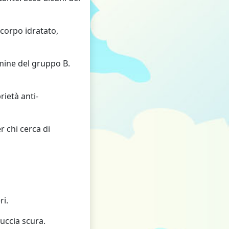
 corpo idratato,
amine del gruppo B.
rietà anti-
r chi cerca di
ri.
buccia scura.