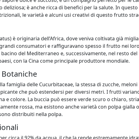
uo sapore dolce e succoso, è un compagno perfetto per le cal
o deliziosa; è anche ricca di benefici per la salute. In quest
utrizionali, le varietà e alcuni usi creativi di questo frutto str
a
atus) è originaria dell’Africa, dove veniva coltivata già migliai
grandi consumatori e raffiguravano spesso il frutto nei loro 
o il bacino del Mediterraneo e, successivamente, nel resto d
paesi, con la Cina come principale produttore mondiale.
e Botaniche
la famiglia delle Cucurbitaceae, la stessa di zucche, meloni e
picante che può estendersi per diversi metri. I frutti varia
a e colore. La buccia può essere verde scuro o chiaro, stri
tamente rossa, ma esistono anche varietà con polpa gialla o 
sono distribuiti nella polpa.
ionali
er circa il 92% da acqua, il che la rende estremamente idrat