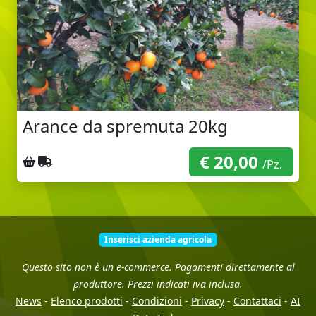
Arance da spremuta 20kg
€ 20,00
Ritiro sul posto
Spedizione con corriere
/Pz.
Inserisci azienda agricola
Questo sito non è un e-commerce. Pagamenti direttamente al
produttore. Prezzi indicati iva inclusa.
News
-
Elenco prodotti
-
Condizioni
-
Privacy
-
Contattaci
-
AI