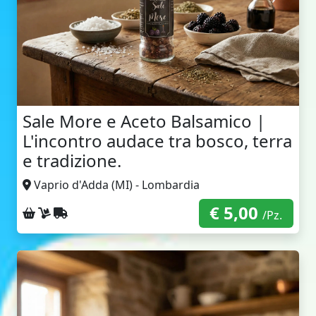
Sale More e Aceto Balsamico |
L'incontro audace tra bosco, terra
e tradizione.
Vaprio d'Adda (MI) - Lombardia
€ 5,00
Ritiro sul posto
Consegna a domicilio
Spedizione con corriere
/Pz.