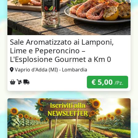
Sale Aromatizzato ai Lamponi,
Lime e Peperoncino –
L'Esplosione Gourmet a Km 0
Vaprio d'Adda (MI) - Lombardia
€ 5,00
Ritiro sul posto
Consegna a domicilio
Spedizione con corriere
/Pz.