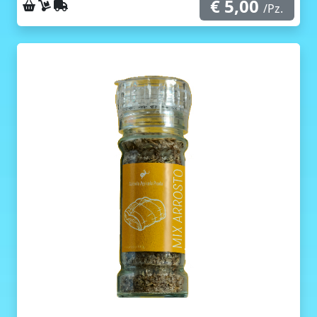
€ 5,00
Ritiro sul posto
Consegna a domicilio
Spedizione con corriere
/Pz.