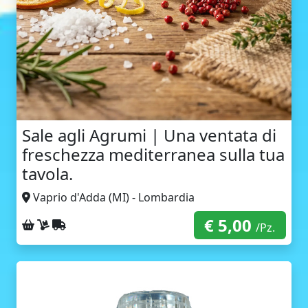
Sale agli Agrumi | Una ventata di
freschezza mediterranea sulla tua
tavola.
Vaprio d'Adda (MI) - Lombardia
€ 5,00
Ritiro sul posto
Consegna a domicilio
Spedizione con corriere
/Pz.