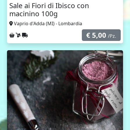
Sale ai Fiori di Ibisco con
macinino 100g
Vaprio d'Adda (MI) - Lombardia
€ 5,00
Ritiro sul posto
Consegna a domicilio
Spedizione con corriere
/Pz.