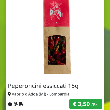
Peperoncini essiccati 15g
Vaprio d'Adda (MI) - Lombardia
€ 3,50
Ritiro sul posto
Consegna a domicilio
Spedizione con corriere
/Pz.