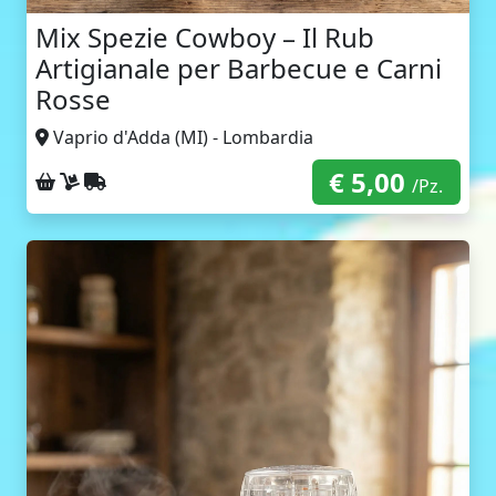
Mix Spezie Cowboy – Il Rub
Artigianale per Barbecue e Carni
Rosse
Vaprio d'Adda (MI) - Lombardia
€ 5,00
Ritiro sul posto
Consegna a domicilio
Spedizione con corriere
/Pz.