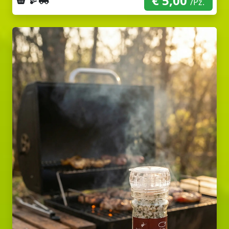
€ 5,00
/Pz.