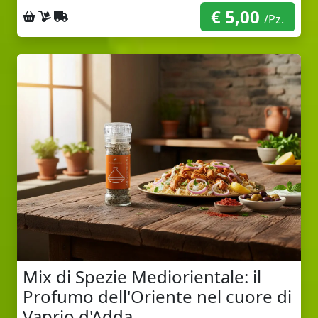
€ 5,00
Ritiro sul posto
Consegna a domicilio
Spedizione con corriere
/Pz.
Mix di Spezie Mediorientale: il
Profumo dell'Oriente nel cuore di
Vaprio d'Adda