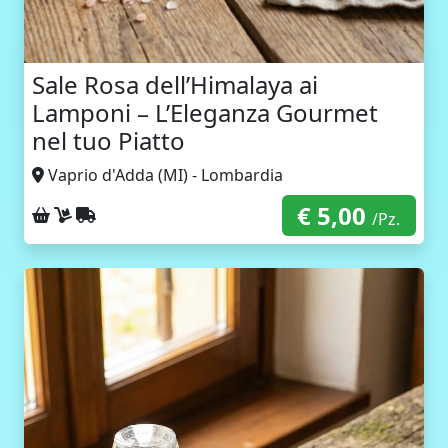
Sale Rosa dell’Himalaya ai
Lamponi – L’Eleganza Gourmet
nel tuo Piatto
Vaprio d'Adda (MI) - Lombardia
€ 5,00
Ritiro sul posto
Consegna a domicilio
Spedizione con corriere
/Pz.