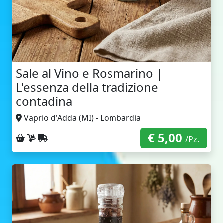
Sale al Vino e Rosmarino |
L'essenza della tradizione
contadina
Vaprio d'Adda (MI) - Lombardia
€ 5,00
Ritiro sul posto
Consegna a domicilio
Spedizione con corriere
/Pz.