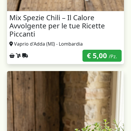
Mix Spezie Chili – Il Calore
Avvolgente per le tue Ricette
Piccanti
Vaprio d'Adda (MI) - Lombardia
€ 5,00
Ritiro sul posto
Consegna a domicilio
Spedizione con corriere
/Pz.