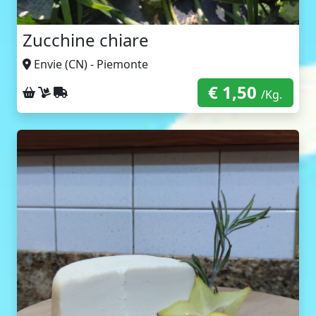
Zucchine chiare
Envie (CN) - Piemonte
€ 1,50
Ritiro sul posto
Consegna a domicilio
Spedizione con corriere
/Kg.