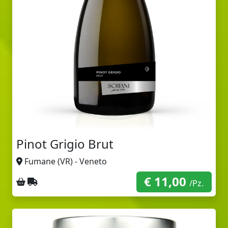
Pinot Grigio Brut
Fumane (VR) - Veneto
€ 11,00
Ritiro sul posto
Spedizione con corriere
/Pz.