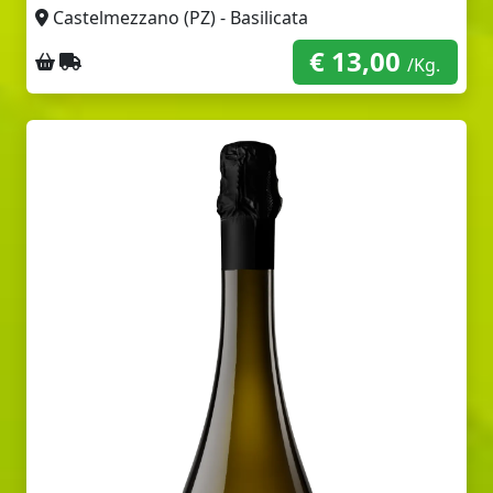
Castelmezzano (PZ) - Basilicata
€ 13,00
Ritiro sul posto
Spedizione con corriere
/Kg.