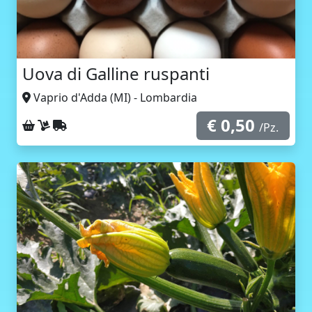
Uova di Galline ruspanti
Vaprio d'Adda (MI) - Lombardia
€ 0,50
Ritiro sul posto
Consegna a domicilio
Spedizione con corriere
/Pz.