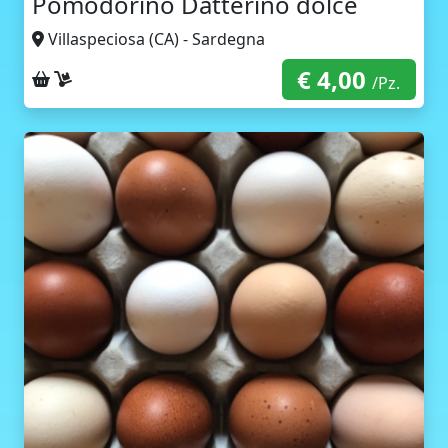
Pomodorino Datterino dolce
Villaspeciosa (CA) - Sardegna
€ 4,00
Ritiro sul posto
Consegna a domicilio
/Pz.