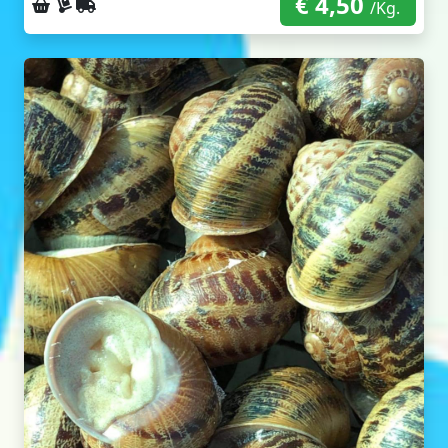
€ 4,50
Ritiro sul posto
Consegna a domicilio
Spedizione con corriere
/Kg.