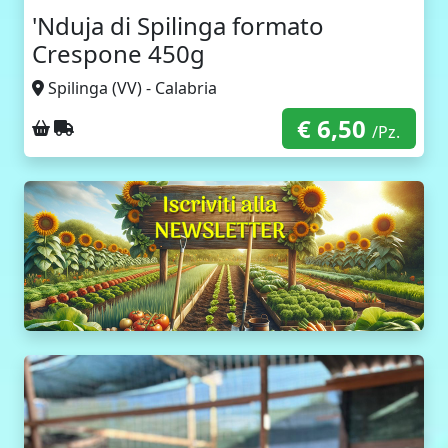
'Nduja di Spilinga formato
Crespone 450g
Spilinga (VV) - Calabria
€ 6,50
Ritiro sul posto
Spedizione con corriere
/Pz.